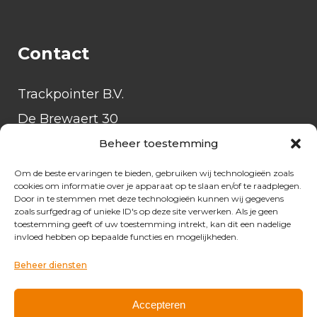
Contact
Trackpointer B.V.
De Brewaert 30
4014 NS Wadenoijen
Beheer toestemming
Tel:
085-3034601
Om de beste ervaringen te bieden, gebruiken wij technologieën zoals
cookies om informatie over je apparaat op te slaan en/of te raadplegen.
24/7:
085-3034600
Door in te stemmen met deze technologieën kunnen wij gegevens
zoals surfgedrag of unieke ID's op deze site verwerken. Als je geen
E‑mail:
info@trackpointer.nl
toestemming geeft of uw toestemming intrekt, kan dit een nadelige
invloed hebben op bepaalde functies en mogelijkheden.
Beheer diensten
Accepteren