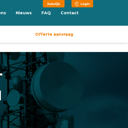
ons
Nieuws
FAQ
Contact
Offerte aanvraag
T
N