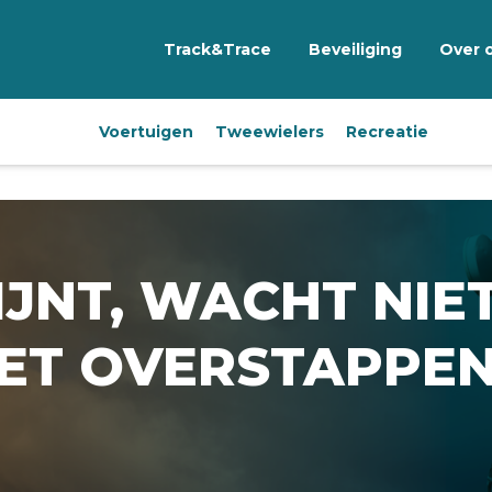
Track&Trace
Beveiliging
Over 
Voertuigen
Tweewielers
Recreatie
JNT, WACHT NIE
MET OVERSTAPPE